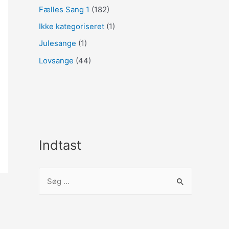
Fælles Sang 1
(182)
Ikke kategoriseret
(1)
Julesange
(1)
Lovsange
(44)
Indtast
S
ø
g
e