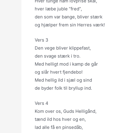
Hver tunge ham lovprise skal,
hver læbe juble “fred”,
den som var bange, bliver stærk
og hjælper frem sin Herres værk!
Vers 3
Den vege bliver klippefast,
den svage stærk i tro.
Med helligt mod i kamp de går
og slår hvert fjendebo!
Med hellig ild i sjæl og sind
de byder folk til bryllup ind.
Vers 4
Kom over os, Guds Helligånd,
tænd ild hos hver og en,
lad alle få en pinsedåb,