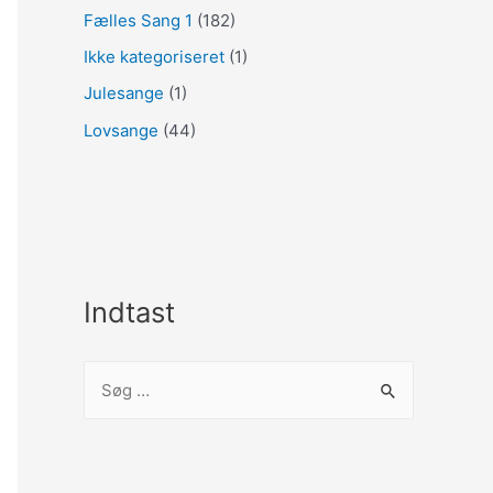
Fælles Sang 1
(182)
Ikke kategoriseret
(1)
Julesange
(1)
Lovsange
(44)
Indtast
S
ø
g
e