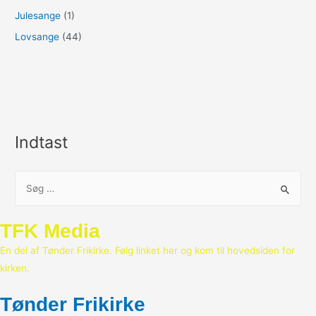
Julesange
(1)
Lovsange
(44)
Indtast
S
ø
g
TFK Media
e
En del af Tønder Frikirke. Følg linket her og kom til hovedsiden for
f
kirken.
t
e
Tønder Frikirke
r