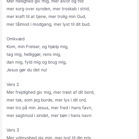
Mer hellighed giv mig, mer alvor og flid
mer sorg over synden, mer troskab i strid,
mer kraft til at tjene, mer trolig min Gud,
mer tålmod i modgang, mer lyst til dit bud.
Omkvæd
Kom, min Frelser, og hjælp mig,
tag mig, helliggør, rens mig,
dan mig, fyld mig og brug mig,
Jesus gør du det nu!
Vers 2
Mer frejdighed giv mig, mer trøst af dit bord,
mer tak, som jeg burde, mer lys i dit ord,
mer tro på min Jesus, mer fred i hans favn,
mer sagtmod i sindet, mer bøn i hans navn
Vers 3
Mer ydmyghed giv mig, mer lyst til din pris,