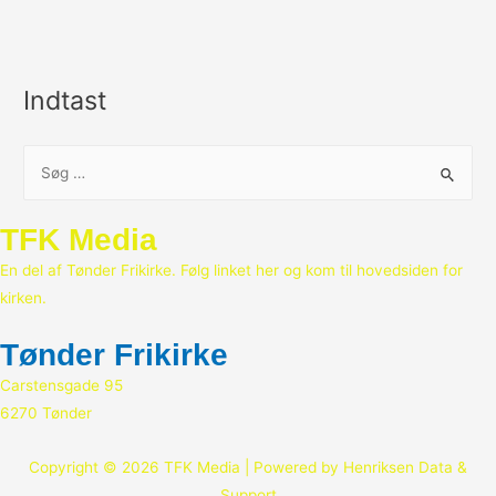
Indtast
S
ø
g
TFK Media
e
En del af Tønder Frikirke. Følg linket her og kom til hovedsiden for
f
kirken.
t
e
Tønder Frikirke
r
Carstensgade 95
:
6270 Tønder
Copyright © 2026 TFK Media | Powered by Henriksen Data &
Support