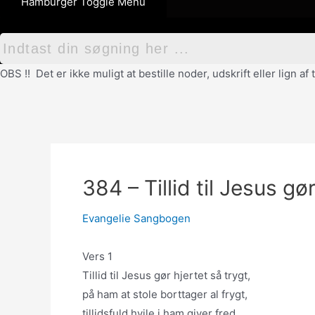
Hamburger Toggle Menu
OBS !! Det er ikke muligt at bestille noder, udskrift eller lign 
384 – Tillid til Jesus gø
Evangelie Sangbogen
Vers 1
Tillid til Jesus gør hjertet så trygt,
på ham at stole borttager al frygt,
tillidsfuld hvile i ham giver fred,