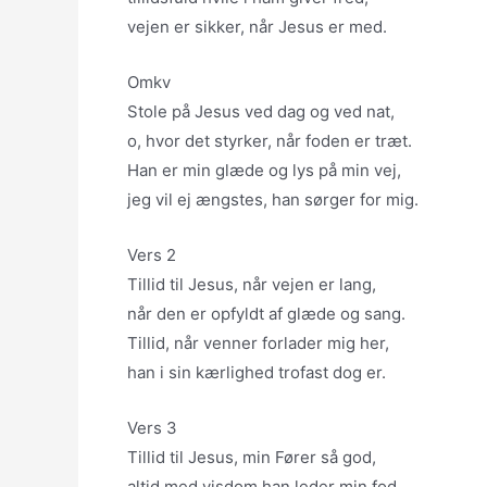
vejen er sikker, når Jesus er med.
Omkv
Stole på Jesus ved dag og ved nat,
o, hvor det styrker, når foden er træt.
Han er min glæde og lys på min vej,
jeg vil ej ængstes, han sørger for mig.
Vers 2
Tillid til Jesus, når vejen er lang,
når den er opfyldt af glæde og sang.
Tillid, når venner forlader mig her,
han i sin kærlighed trofast dog er.
Vers 3
Tillid til Jesus, min Fører så god,
altid med visdom han leder min fod,