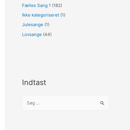
Fælles Sang 1
(182)
Ikke kategoriseret
(1)
Julesange
(1)
Lovsange
(44)
Indtast
S
ø
g
e