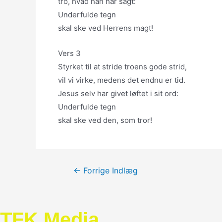
tro, hvad han har sagt:
Underfulde tegn
skal ske ved Herrens magt!
Vers 3
Styrket til at stride troens gode strid,
vil vi virke, medens det endnu er tid.
Jesus selv har givet løftet i sit ord:
Underfulde tegn
skal ske ved den, som tror!
Indlægsnavigation
←
Forrige Indlæg
TFK Media