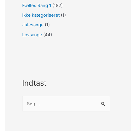
Fælles Sang 1
(182)
Ikke kategoriseret
(1)
Julesange
(1)
Lovsange
(44)
Indtast
S
ø
g
e