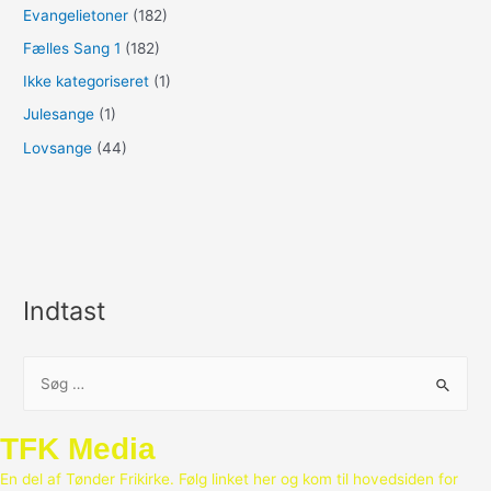
Evangelietoner
(182)
Fælles Sang 1
(182)
Ikke kategoriseret
(1)
Julesange
(1)
Lovsange
(44)
Indtast
S
ø
g
TFK Media
e
En del af Tønder Frikirke. Følg linket her og kom til hovedsiden for
f