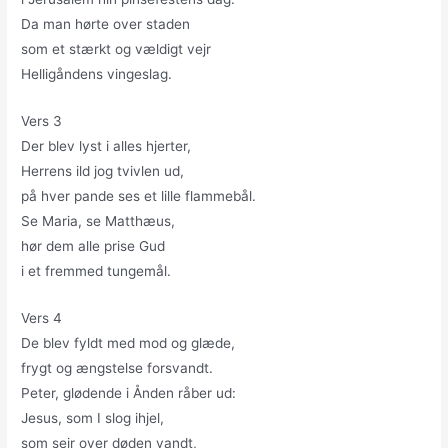
Da man hørte over staden
som et stærkt og vældigt vejr
Helligåndens vingeslag.
Vers 3
Der blev lyst i alles hjerter,
Herrens ild jog tvivlen ud,
på hver pande ses et lille flammebål.
Se Maria, se Matthæus,
hør dem alle prise Gud
i et fremmed tungemål.
Vers 4
De blev fyldt med mod og glæde,
frygt og ængstelse forsvandt.
Peter, glødende i Ånden råber ud:
Jesus, som I slog ihjel,
som sejr over døden vandt,