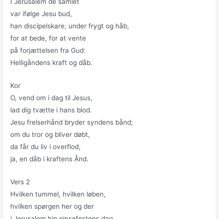
I Jerusalem de samlet
var ifølge Jesu bud,
han discipelskare, under frygt og håb,
for at bede, for at vente
på forjættelsen fra Gud:
Helligåndens kraft og dåb.
Kor
O, vend om i dag til Jesus,
lad dig tvætte i hans blod.
Jesu frelserhånd bryder syndens bånd;
om du tror og bliver døbt,
da får du liv i overflod,
ja, en dåb i kraftens Ånd.
Vers 2
Hvilken tummel, hvilken løben,
hvilken spørgen her og der
i Jerusalem hin pinsefestens dag.