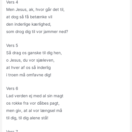
Vers 4
Men Jesus, ak, hvor går det til,
at dog så få betænke vil
den inderlige kærlighed,
som drog dig til vor jammer ned?
Vers 5
Så drag os ganske til dig hen,
o Jesus, du vor sjæleven,
at hver af os så inderlig
i troen må omfavne dig!
Vers 6
Lad verden ej med al sin magt
os rokke fra vor dåbes pagt,
men giv, at al vor længsel må
til dig, til dig alene stå!
Vers 7