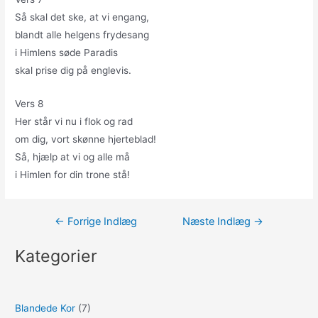
Så skal det ske, at vi engang,
blandt alle helgens frydesang
i Himlens søde Paradis
skal prise dig på englevis.
Vers 8
Her står vi nu i flok og rad
om dig, vort skønne hjerteblad!
Så, hjælp at vi og alle må
i Himlen for din trone stå!
Indlægsnavigation
←
Forrige Indlæg
Næste Indlæg
→
Kategorier
Blandede Kor
(7)