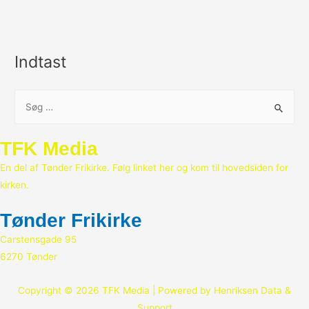
Indtast
S
ø
g
TFK Media
e
En del af Tønder Frikirke. Følg linket her og kom til hovedsiden for
f
kirken.
t
e
Tønder Frikirke
r
Carstensgade 95
:
6270 Tønder
Copyright © 2026 TFK Media | Powered by Henriksen Data &
Support