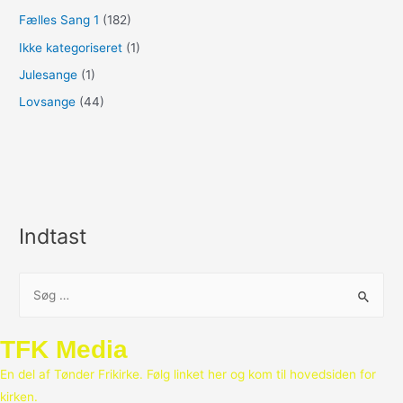
Fælles Sang 1
(182)
Ikke kategoriseret
(1)
Julesange
(1)
Lovsange
(44)
Indtast
S
ø
g
TFK Media
e
En del af Tønder Frikirke. Følg linket her og kom til hovedsiden for
f
kirken.