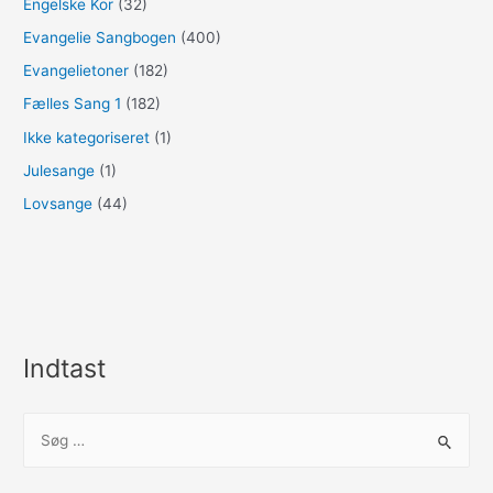
Engelske Kor
(32)
Evangelie Sangbogen
(400)
Evangelietoner
(182)
Fælles Sang 1
(182)
Ikke kategoriseret
(1)
Julesange
(1)
Lovsange
(44)
Indtast
S
ø
g